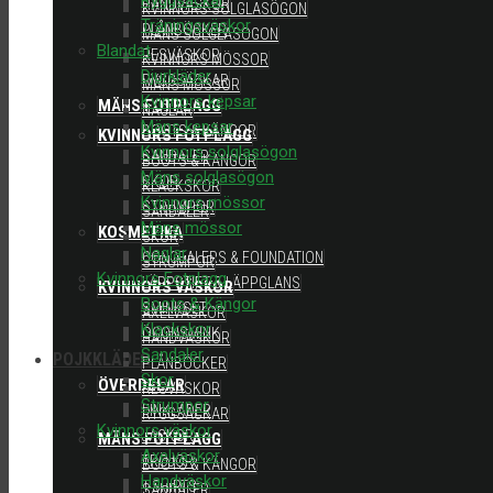
HANDVÄSKOR
KVINNORS SOLGLASÖGON
Träningsväskor
PLÅNBÖCKER
MÄNS SOLGLASÖGON
Blandat
RESVÄSKOR
KVINNORS MÖSSOR
Djurkläder
RYGGSÄCKAR
MÄNS MÖSSOR
Kvinnors kepsar
MÄNS FOTPLAGG
NAGLAR
Mäns kepsar
BOOTS & KÄNGOR
KVINNORS FOTPLAGG
Kvinnors solglasögon
SANDALER
BOOTS & KÄNGOR
Mäns solglasögon
SKOR
KLACKSKOR
Kvinnors mössor
STRUMPOR
SANDALER
Mäns mössor
KOSMETIKA
SKOR
Naglar
CONCEALERS & FOUNDATION
STRUMPOR
Kvinnors Fotplagg
LÄPPSTIFT & LÄPPGLANS
KVINNORS VÄSKOR
Boots & Kängor
SMINKSET
AXELVÄSKOR
Klackskor
ÖGONSMINK
HANDVÄSKOR
Sandaler
POJKKLÄDER
PLÅNBÖCKER
Skor
ÖVERDELAR
RESVÄSKOR
Strumpor
FINKLÄDER
RYGGSÄCKAR
Kvinnors väskor
JACKOR
MÄNS FOTPLAGG
Axelväskor
TRÖJOR
BOOTS & KÄNGOR
Handväskor
T-SHIRTS
SANDALER