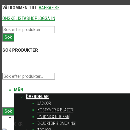
VÄLKOMMEN TILL
BAEBAE.SE
ÖNSKELISTA
SHOP
LOGGA IN
Products
search
Sök
SÖK PRODUKTER
Products
MÄN
ÖVERDELAR
JACKOR
KOSTYMER & BLÄZER
search
Sök
PARKAS & ROCKAR
0
SKJORTOR & SMOKING
0
KR
TRÖJOR