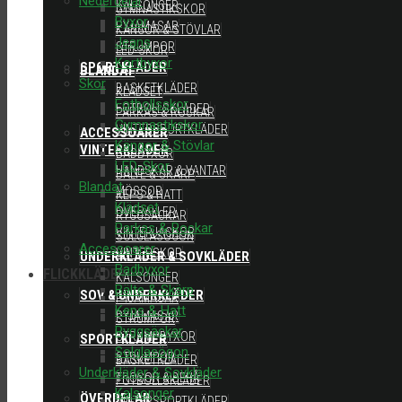
Nederdelar
KALSONGER
GYMNASTIKSKOR
Byxor
PYJAMASAR
KÄNGOR & STÖVLAR
Jeans
STRUMPOR
LED-SKOR
Kortbyxor
SPORTKLÄDER
BLANDAT
Skor
BASKETKLÄDER
KLÄDSET
Fotbollsskor
FOTBOLLSKLÄDER
PARKAS & ROCKAR
Gymnastikskor
VINTERSPORTKLÄDER
ACCESSOARER
Kängor & Stövlar
VINTERKLÄDER
BADBYXOR
LED-Skor
HANDSKAR & VANTAR
BÄLTE & SKÄRP
Blandat
MÖSSOR
KEPS & HATT
Klädset
OVERALLER
RYGGSÄCKAR
Parkas & Rockar
VINTERJACKOR
SOLGLASÖGON
Accessoarer
VINTERSKOR
UNDERKLÄDER & SOVKLÄDER
Badbyxor
FLICKKLÄDER
KALSONGER
Bälte & Skärp
SOV & UNDERKLÄDER
PYJAMASAR
Keps & Hatt
PYJAMASAR
STRUMPOR
Ryggsäckar
STRUMPBYXOR
SPORTKLÄDER
Solglasögon
STRUMPOR
BASKETKLÄDER
Underkläder & Sovkläder
TROSOR & BEHÅ
FOTBOLLSKLÄDER
Kalsonger
ÖVERDELAR
VINTERSPORTKLÄDER