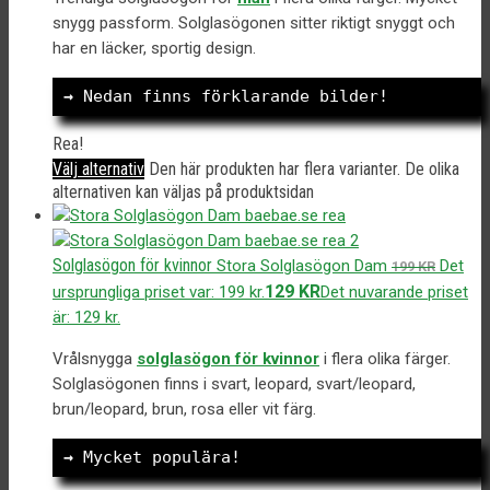
snygg passform. Solglasögonen sitter riktigt snyggt och
har en läcker, sportig design.
→
 Nedan finns förklarande bilder!
Rea!
Välj alternativ
Den här produkten har flera varianter. De olika
alternativen kan väljas på produktsidan
Solglasögon för kvinnor
Stora Solglasögon Dam
Det
199
KR
129
KR
ursprungliga priset var: 199 kr.
Det nuvarande priset
är: 129 kr.
Vrålsnygga
solglasögon för kvinnor
i flera olika färger.
Solglasögonen finns i svart, leopard, svart/leopard,
brun/leopard, brun, rosa eller vit färg.
→
 Mycket populära!