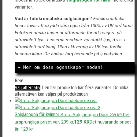
varianter.
Vad är fotokromatiska solglasögon
?
Fotokromatiska
linser lovar att skydda våra ögon från 100% av UV-strålarna.
Fotokromatiska linser är utformade för att reagera på
ultraviolett ljus. Linserna mörknar vid starkt ljus, d.v.s. i
ultraviolett strålning. Utan aktivering av UV ljus förblir
linserna klara. De ändrar färg beroende på ljusstyrkan.
→
 Mer om dess egenskaper nedan!
Rea!
Välj alternativ
Den här produkten har flera varianter. De olika
alternativen kan väljas på produktsidan
Solglasögon för kvinnor
Stora Solglasögon Dam
Det
239
KR
129
KR
ursprungliga priset var: 239 kr.
Det nuvarande priset
är: 129 kr.