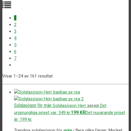
1
2
3
4
5
6
7
Visar 1–24 av 161 resultat
Solglasögon för män
Solglasögon Herr
Det
349
KR
199
KR
ursprungliga priset var: 349 kr.
Det nuvarande priset
är: 199 kr.
Trendiga solglasögon för
män
i flera olika färger. Mycket