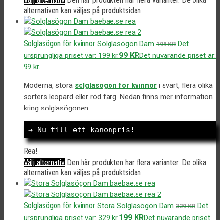
Välj alternativ
Den här produkten har flera varianter. De olika
alternativen kan väljas på produktsidan
Solglasögon för kvinnor
Solglasögon Dam
Det
199
KR
99
KR
ursprungliga priset var: 199 kr.
Det nuvarande priset är:
99 kr.
Moderna, stora
solglasögon för kvinnor
i svart, flera olika
sorters leopard eller röd färg. Nedan finns mer information
kring solglasögonen.
→
 Nu till ett kanonpris!
Rea!
Välj alternativ
Den här produkten har flera varianter. De olika
alternativen kan väljas på produktsidan
Solglasögon för kvinnor
Stora Solglasögon Dam
Det
329
KR
199
KR
ursprungliga priset var: 329 kr.
Det nuvarande priset