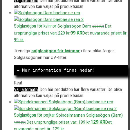
Välj alternativ
Den här produkten har flera varianter. De olika
alternativen kan väljas på produktsidan
Solglasögon för kvinnor
Solglasögon Dam
Det
229
KR
99
KR
ursprungliga priset var: 229 kr.
Det nuvarande priset är:
99 kr.
Trendiga
solglasögon för kvinnor
i flera olika färger.
Solglasögonen har UV-filter.
→
 Mer information finns nedan!
Rea!
Välj alternativ
Den här produkten har flera varianter. De olika
alternativen kan väljas på produktsidan
Solglasögon för pojkar
Spindelmannen Solglasögon (Barn)
129
KR
Det ursprungliga priset var: 199 kr.
Det
199
KR
nuvarande priset är: 129 kr.