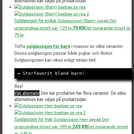
alternativen kan väljas på produktsidan
Solglasögon för pojkar
Solglasögon (Barn)
Det
129
KR
79
KR
ursprungliga priset var: 129 kr.
Det nuvarande priset är:
79 kr.
Tuffa
solglasögon för barn
i massor av olika varianter.
Dessa solglasögon passar både pojkar och flickor.
Solglasögonen kan vikas enligt nedan bild.
→
 Storfavorit bland barn!
Rea!
Välj alternativ
Den här produkten har flera varianter. De olika
alternativen kan väljas på produktsidan
Solglasögon för män
Solglasögon Herr
Det
399
KR
249
KR
ursprungliga priset var: 399 kr.
Det nuvarande priset
är: 249 kr.