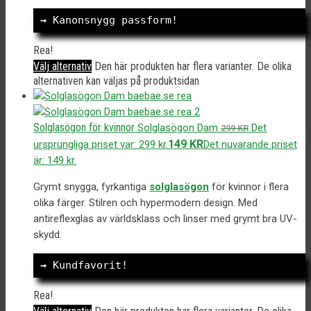
→ 
Kanonsnygg passform!
Rea!
Välj alternativ
Den här produkten har flera varianter. De olika
alternativen kan väljas på produktsidan
Solglasögon för kvinnor
Solglasögon Dam
Det
299
KR
149
KR
ursprungliga priset var: 299 kr.
Det nuvarande priset
är: 149 kr.
Grymt snygga, fyrkantiga
solglasögon
för kvinnor i flera
olika färger. Stilren och hypermodern design. Med
antireflexglas av världsklass och linser med grymt bra UV-
skydd.
→
 Kundfavorit!
Rea!