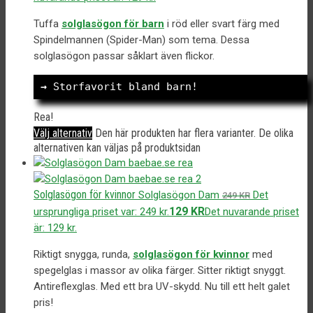
Tuffa
solglasögon för barn
i röd eller svart färg med
Spindelmannen (Spider-Man) som tema. Dessa
solglasögon passar såklart även flickor.
→
 Storfavorit bland barn!
Rea!
Välj alternativ
Den här produkten har flera varianter. De olika
alternativen kan väljas på produktsidan
Solglasögon för kvinnor
Solglasögon Dam
Det
249
KR
129
KR
ursprungliga priset var: 249 kr.
Det nuvarande priset
är: 129 kr.
Riktigt snygga, runda,
solglasögon för kvinnor
med
spegelglas i massor av olika färger. Sitter riktigt snyggt.
Antireflexglas. Med ett bra UV-skydd. Nu till ett helt galet
pris!