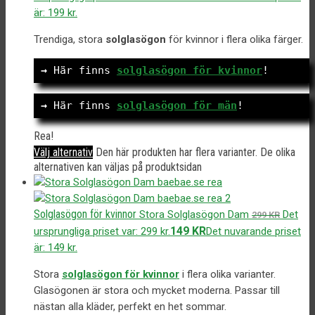
är: 199 kr.
Trendiga, stora
solglasögon
för kvinnor i flera olika färger.
→
 Här finns 
solglasögon för kvinnor
!
→ 
Här finns 
solglasögon för män
!
Rea!
Välj alternativ
Den här produkten har flera varianter. De olika
alternativen kan väljas på produktsidan
Solglasögon för kvinnor
Stora Solglasögon Dam
Det
299
KR
149
KR
ursprungliga priset var: 299 kr.
Det nuvarande priset
är: 149 kr.
Stora
solglasögon för kvinnor
i flera olika varianter.
Glasögonen är stora och mycket moderna. Passar till
nästan alla kläder, perfekt en het sommar.