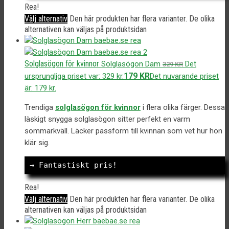
Rea!
Välj alternativ
Den här produkten har flera varianter. De olika
alternativen kan väljas på produktsidan
Solglasögon för kvinnor
Solglasögon Dam
Det
329
KR
179
KR
ursprungliga priset var: 329 kr.
Det nuvarande priset
är: 179 kr.
Trendiga
solglasögon för kvinnor
i flera olika färger. Dessa
läskigt snygga solglasögon sitter perfekt en varm
sommarkväll. Läcker passform till kvinnan som vet hur hon
klär sig.
→
 Fantastiskt pris!
Rea!
Välj alternativ
Den här produkten har flera varianter. De olika
alternativen kan väljas på produktsidan