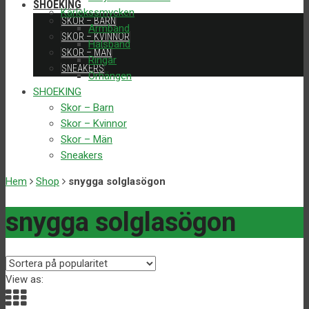
SHOEKING
Kärlekssmycken
SKOR – BARN
Armband
SKOR – KVINNOR
Halsband
SKOR – MÄN
Ringar
SNEAKERS
Örhängen
SHOEKING
Skor – Barn
Skor – Kvinnor
Skor – Män
Sneakers
Hem
Shop
snygga solglasögon
snygga solglasögon
View as: