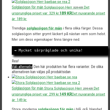
Solglasögon för män
Solglasögon Herr
Det
329
KR
189
KR
ursprungliga priset var: 329 kr.
Det nuvarande priset
är: 189 kr.
Trendiga
solglasögon för män
i flera olika färger. Dessa
solglasögon sitter grymt läckert på nästan vem som helst.
Mer om dess egenskaper finns längre ned.
→
 Mycket särpräglade och unika!
Rea!
Välj alternativ
Den här produkten har flera varianter. De olika
alternativen kan väljas på produktsidan
Solglasögon för män
Stora Solglasögon Herr
Det
299
KR
149
KR
ursprungliga priset var: 299 kr.
Det nuvarande priset
är: 149 kr.
Stora, moderna
solglasögon för män
i blå, grå, blandad,