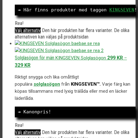
→
 Här finns produkter med taggen 
KINGSEVEN
!
Rea!
Välj alternativ
Den här produkten har flera varianter. De olika
alternativen kan väljas på produktsidan
Solglasögon för män
299
KR
KINGSEVEN Solglasögon
–
329
KR
Riktigt snygga och lika omåttligt
populära
solglasögon
från
KINGSEVEN™.
Varje färg kan
köpas tillsammans med lyxig trälåda eller med en läcker
läderlåda.
→
 Kanonpris!
Rea!
Välj alternativ
Den här produkten har flera varianter. De olika