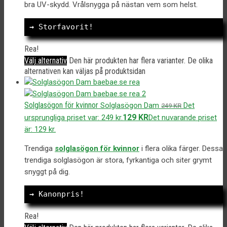
bra UV-skydd. Vrålsnygga på nästan vem som helst.
→
 Storfavorit!
Rea!
Välj alternativ
Den här produkten har flera varianter. De olika
alternativen kan väljas på produktsidan
Solglasögon för kvinnor
Solglasögon Dam
Det
249
KR
129
KR
ursprungliga priset var: 249 kr.
Det nuvarande priset
är: 129 kr.
Trendiga
solglasögon för kvinnor
i flera olika färger. Dessa
trendiga solglasögon är stora, fyrkantiga och siter grymt
snyggt på dig.
→
 Kanonpris!
Rea!