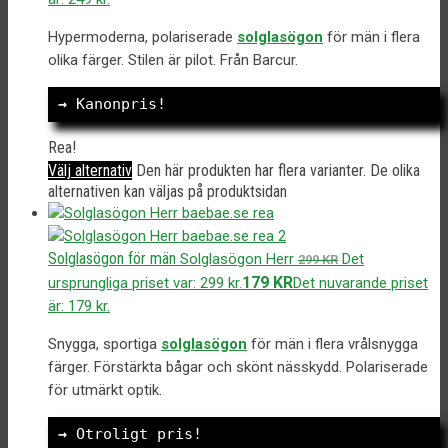
Hypermoderna, polariserade
solglasögon
för män i flera
olika färger. Stilen är pilot. Från Barcur.
→ 
Kanonpris!
Rea!
Välj alternativ
Den här produkten har flera varianter. De olika
alternativen kan väljas på produktsidan
Solglasögon för män
Solglasögon Herr
Det
299
KR
179
KR
ursprungliga priset var: 299 kr.
Det nuvarande priset
är: 179 kr.
Snygga, sportiga
solglasögon
för män i flera vrålsnygga
färger. Förstärkta bågar och skönt nässkydd. Polariserade
för utmärkt optik.
→
 Otroligt pris!