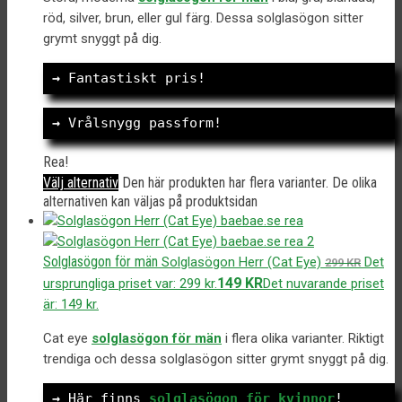
röd, silver, brun, eller gul färg. Dessa solglasögon sitter
grymt snyggt på dig.
→
 Fantastiskt pris!
→
 Vrålsnygg passform!
Rea!
Välj alternativ
Den här produkten har flera varianter. De olika
alternativen kan väljas på produktsidan
Solglasögon för män
Solglasögon Herr (Cat Eye)
Det
299
KR
149
KR
ursprungliga priset var: 299 kr.
Det nuvarande priset
är: 149 kr.
Cat eye
solglasögon för män
i flera olika varianter. Riktigt
trendiga och dessa solglasögon sitter grymt snyggt på dig.
→
 Här finns 
solglasögon för kvinnor
!