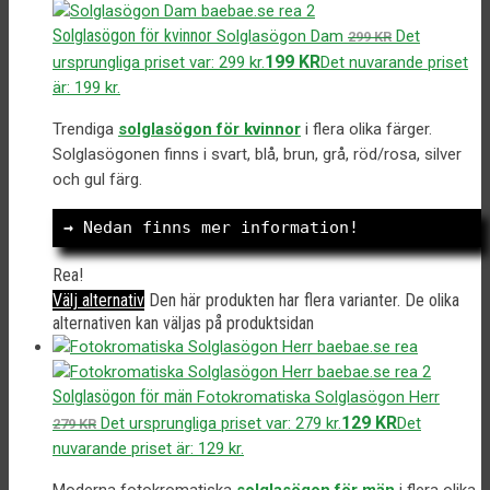
Solglasögon för kvinnor
Solglasögon Dam
Det
299
KR
199
KR
ursprungliga priset var: 299 kr.
Det nuvarande priset
är: 199 kr.
Trendiga
solglasögon för kvinnor
i flera olika färger.
Solglasögonen finns i svart, blå, brun, grå, röd/rosa, silver
och gul färg.
→
 Nedan finns mer information!
Rea!
Välj alternativ
Den här produkten har flera varianter. De olika
alternativen kan väljas på produktsidan
Solglasögon för män
Fotokromatiska Solglasögon Herr
129
KR
Det ursprungliga priset var: 279 kr.
Det
279
KR
nuvarande priset är: 129 kr.
Moderna fotokromatiska
solglasögon för män
i flera olika