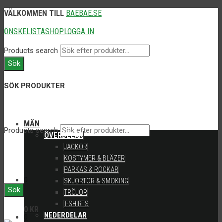
VÄLKOMMEN TILL
BAEBAE.SE
ÖNSKELISTA
SHOP
LOGGA IN
Products search
Sök
SÖK PRODUKTER
MÄN
Products search
ÖVERDELAR
JACKOR
KOSTYMER & BLÄZER
PARKAS & ROCKAR
0
SKJORTOR & SMOKING
Sök
TRÖJOR
T-SHIRTS
0
KR
NEDERDELAR
0