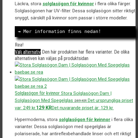
Läckra, stora
solglasögon för kvinnor
i flera olika färger.
Solglasögonen har UV-filter. Dessa solglasögon sitter riktigt
snyggt, särskilt på kvinnor som passar i större modeller.
→
 Mer information finns nedan!
Rea!
Välj alternativ
Den här produkten har flera varianter. De olika
alternativen kan väljas på produktsidan
Solglasögon för kvinnor
Stora Solglasögon Dam |
Solglasögon Med Spegelglas
Det ursprungliga priset
249
KR
129
KR
var: 249 kr.
Det nuvarande priset är: 129 kr.
Hypermoderna, stora
solglasögon för kvinnor
i flera olika
varianter. Dessa solglasögon med spegelglas är
polariserade, har antireflexbehandlade linser och ett riktigt