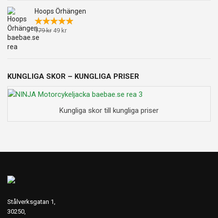
Hoops Örhängen
Det
Det
179
kr
49
kr
ursprungliga
nuvarande
priset
priset
var:
är:
179 kr.
49 kr.
KUNGLIGA SKOR – KUNGLIGA PRISER
Kungliga skor till kungliga priser
Stålverksgatan 1,
30250,