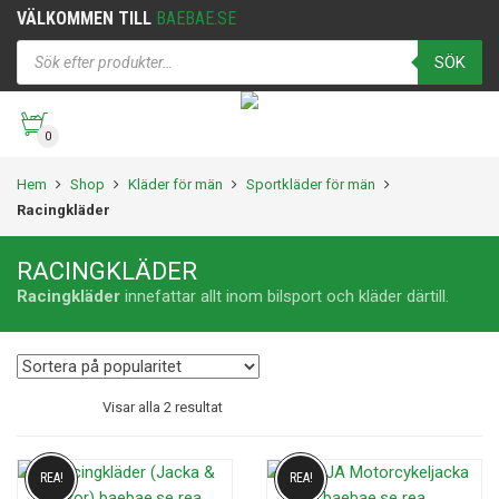
VÄLKOMMEN TILL
BAEBAE.SE
SÖK
0
Hem
Shop
Kläder för män
Sportkläder för män
Racingkläder
RACINGKLÄDER
Racingkläder
innefattar allt inom bilsport och kläder därtill.
Visar alla 2 resultat
REA!
REA!