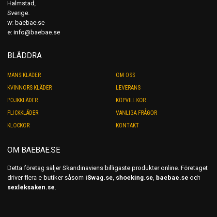
Halmstad,
Sverige.
w:
baebae.se
e:
info@baebae.se
BLÄDDRA
MÄNS KLÄDER
OM OSS
KVINNORS KLÄDER
LEVERANS
POJKKLÄDER
KÖPVILLKOR
FLICKKLÄDER
VANLIGA FRÅGOR
KLOCKOR
KONTAKT
OM BAEBAE.SE
Detta företag säljer Skandinaviens billigaste produkter online. Företaget
driver flera e-butiker såsom
iSwag.se
,
shoeking.se
,
baebae.se
och
sexleksaken.se
.