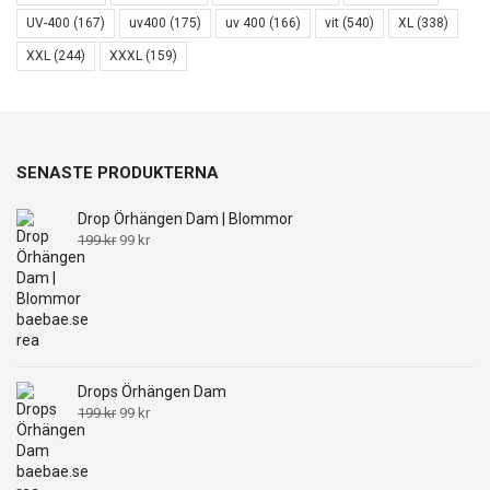
UV-400
(167)
uv400
(175)
uv 400
(166)
vit
(540)
XL
(338)
XXL
(244)
XXXL
(159)
SENASTE PRODUKTERNA
Drop Örhängen Dam | Blommor
Det
Det
199
kr
99
kr
ursprungliga
nuvarande
priset
priset
var:
är:
199 kr.
99 kr.
Drops Örhängen Dam
Det
Det
199
kr
99
kr
ursprungliga
nuvarande
priset
priset
var:
är: