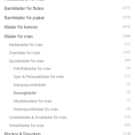
Barnkläder för flickor
(277)
Barnkläder för pojkar
(275)
Kläder för kvinnor
(416)
Kläder för män
(338)
Nederdelar för män
(37)
Överdelar för män
(162)
Sportkläder för män
(29)
Friluftskläder för män
(4)
Gym & Fitnesskläder för män
(17)
Kampsportskläder
(2)
Racingkläder
(2)
Skyddsvästar för män
(1)
Vintersportkläder för män
(4)
Underkläder & Sovkläder för män
(72)
Vinterkläder för män
(63)
Klockor & Smycken
(115)