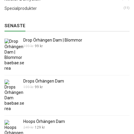
Specialprodukter
(11)
SENASTE
Drop Örhängen Dam | Blommor
Det
Det
199
kr
99
kr
ursprungliga
nuvarande
priset
priset
var:
är:
199 kr.
99 kr.
Drops Örhängen Dam
Det
Det
199
kr
99
kr
ursprungliga
nuvarande
priset
priset
var:
är:
199 kr.
99 kr.
Hoops Örhängen Dam
Det
Det
249
kr
129
kr
ursprungliga
nuvarande