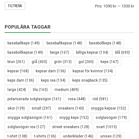
FILTRERA
Pris:
1090 kr
—
1300 kr
POPULÄRA TAGGAR
baseballkeps
(149)
baseballkepsar
(148)
basebollkeps
(148)
basebollkepsar
(149)
beige
(167)
billiga kepsar
(134)
blå
(693)
brun
(261)
grå
(433)
grön
(313)
gul
(260)
keps
(167)
kepsar
(168)
kepsar dam
(136)
kepsar för kvinnor
(134)
keps dam
(136)
keps rea
(134)
keps snapback
(135)
large
(424)
lila
(163)
medium
(409)
polariserade solglasögon
(161)
rosa
(448)
röd
(581)
skor
(139)
small
(297)
sneakers
(143)
snygga kepsar
(152)
snygga solglasögon
(161)
snygg keps
(152)
solglasögon
(179)
solglasögon rea
(127)
street sneakers
(128)
svart
(1015)
t-shirt
(138)
t-shirts
(136)
underkläder
(146)
unisex
(129)