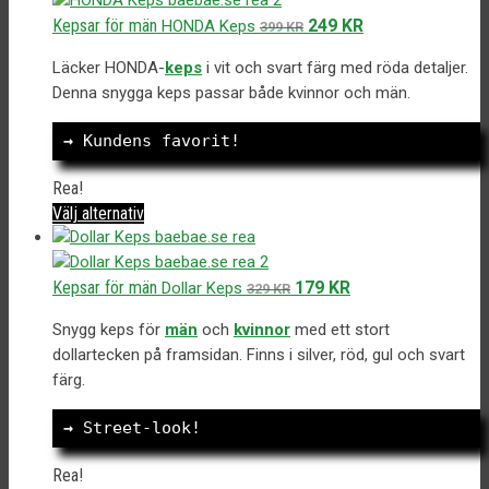
Det
Det
Kepsar för män
249
KR
HONDA Keps
399
KR
ursprungliga
nuvarande
Läcker HONDA-
keps
i vit och svart färg med röda detaljer.
priset
priset
Denna snygga keps passar både kvinnor och män.
var:
är:
399 kr.
249 kr.
→
 Kundens favorit!
Rea!
Den
Välj alternativ
här
produkten
har
Det
Det
Kepsar för män
179
KR
Dollar Keps
329
KR
flera
ursprungliga
nuvarande
varianter.
Snygg keps för
män
och
kvinnor
med ett stort
priset
priset
De
dollartecken på framsidan. Finns i silver, röd, gul och svart
var:
är:
olika
färg.
329 kr.
179 kr.
alternativen
kan
→
 Street-look!
väljas
på
Rea!
produktsidan