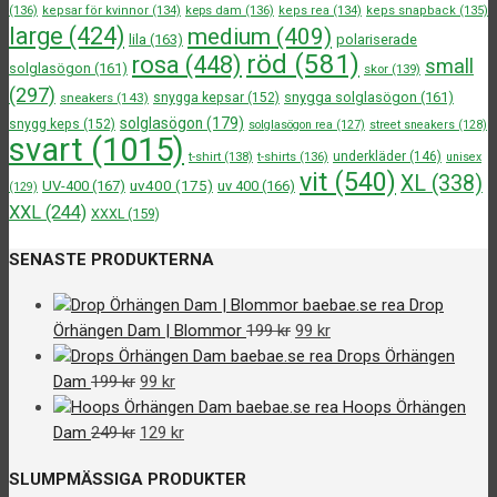
(136)
kepsar för kvinnor
(134)
keps dam
(136)
keps rea
(134)
keps snapback
(135)
large
(424)
medium
(409)
lila
(163)
polariserade
röd
(581)
rosa
(448)
small
solglasögon
(161)
skor
(139)
(297)
snygga solglasögon
(161)
sneakers
(143)
snygga kepsar
(152)
solglasögon
(179)
snygg keps
(152)
solglasögon rea
(127)
street sneakers
(128)
svart
(1015)
underkläder
(146)
t-shirt
(138)
t-shirts
(136)
unisex
vit
(540)
XL
(338)
uv400
(175)
UV-400
(167)
uv 400
(166)
(129)
XXL
(244)
XXXL
(159)
SENASTE PRODUKTERNA
Drop
Det
Det
Örhängen Dam | Blommor
199
kr
99
kr
ursprungliga
nuvarande
Drops Örhängen
Det
Det
priset
priset
Dam
199
kr
99
kr
ursprungliga
nuvarande
var:
är:
Hoops Örhängen
priset
Det
priset
Det
199 kr.
99 kr.
Dam
249
kr
129
kr
var:
ursprungliga
är:
nuvarande
SLUMPMÄSSIGA PRODUKTER
199 kr.
priset
99 kr.
priset