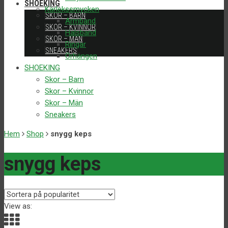
SHOEKING
Kärlekssmycken
SKOR – BARN
Armband
SKOR – KVINNOR
Halsband
SKOR – MÄN
Ringar
SNEAKERS
Örhängen
SHOEKING
Skor – Barn
Skor – Kvinnor
Skor – Män
Sneakers
Hem
Shop
snygg keps
snygg keps
View as: