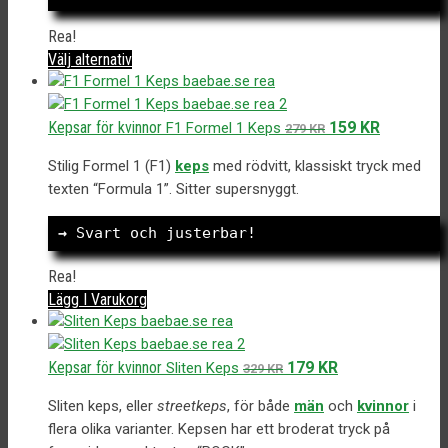
väljas
på
Rea!
produktsidan
Den
Välj alternativ
här
produkten
har
Det
Det
Kepsar för kvinnor
159
KR
F1 Formel 1 Keps
279
KR
flera
ursprungliga
nuvarande
varianter.
Stilig Formel 1 (F1)
keps
med rödvitt, klassiskt tryck med
priset
priset
De
texten “Formula 1”. Sitter supersnyggt.
var:
är:
olika
279 kr.
159 kr.
alternativen
→
 Svart och justerbar!
kan
väljas
Rea!
på
Lägg I Varukorg
produktsidan
Det
Det
Kepsar för kvinnor
179
KR
Sliten Keps
329
KR
ursprungliga
nuvarande
Sliten keps, eller
streetkeps
, för både
män
och
kvinnor
i
priset
priset
flera olika varianter. Kepsen har ett broderat tryck på
var:
är: