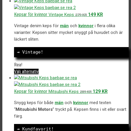
Det
Det
Kepsar för kvinnor
149
KR
Vintage Keps
279
KR
ursprungliga
nuvarande
Vintage denim keps för
män
och
kvinnor
i flera olika
priset
priset
varianter. Kepsen sitter mycket snyggt på huvudet och är
var:
är:
läckert sliten.
279 kr.
149 kr.
→
 Vintage!
Rea!
Den
Välj alternativ
här
produkten
har
Det
Det
Kepsar för kvinnor
129
KR
Mitsubishi Keps
289
KR
flera
ursprungliga
nuvarande
varianter.
Snygg keps för både
män
och
kvinnor
med texten
priset
priset
De
“
Mitsubishi Motors
” tryckt på. Kepsen finns i vit eller svart
var:
är:
olika
färg.
289 kr.
129 kr.
alternativen
kan
→
 Kundfavorit!