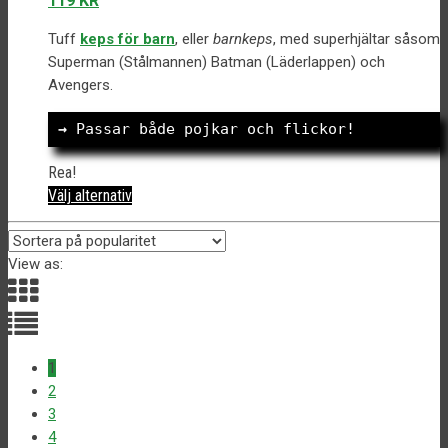
119
KR
varianter.
ursprungliga
nuvarande
De
Tuff
keps för barn
, eller
barnkeps
, med superhjältar såsom
priset
priset
olika
Superman (Stålmannen) Batman (Läderlappen) och
var:
är:
alternativen
Avengers.
229 kr.
119 kr.
kan
väljas
→
 Passar både pojkar och flickor!
på
produktsidan
Rea!
Den
Välj alternativ
här
produkten
har
View as:
flera
varianter.
De
olika
alternativen
1
kan
2
väljas
3
på
4
produktsidan