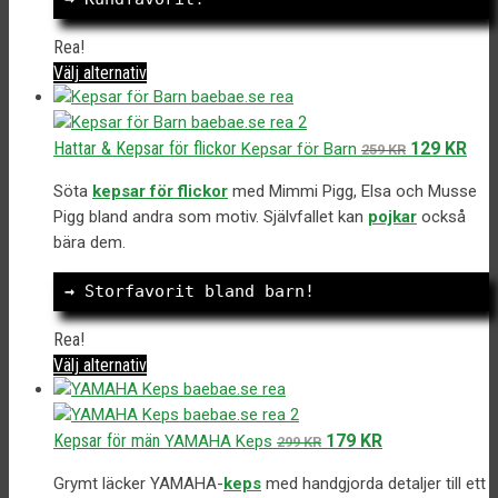
kan
väljas
Rea!
på
Den
Välj alternativ
produktsidan
här
produkten
har
Det
Det
Hattar & Kepsar för flickor
129
KR
Kepsar för Barn
259
KR
flera
ursprungliga
nuv
varianter.
Söta
kepsar för flickor
med Mimmi Pigg, Elsa och Musse
priset
pris
De
Pigg bland andra som motiv. Självfallet kan
pojkar
också
var:
är:
olika
bära dem.
259 kr.
129 
alternativen
kan
→
 Storfavorit bland barn!
väljas
på
Rea!
produktsidan
Den
Välj alternativ
här
produkten
har
Det
Det
Kepsar för män
179
KR
YAMAHA Keps
299
KR
flera
ursprungliga
nuvarande
varianter.
Grymt läcker YAMAHA-
keps
med handgjorda detaljer till ett
priset
priset