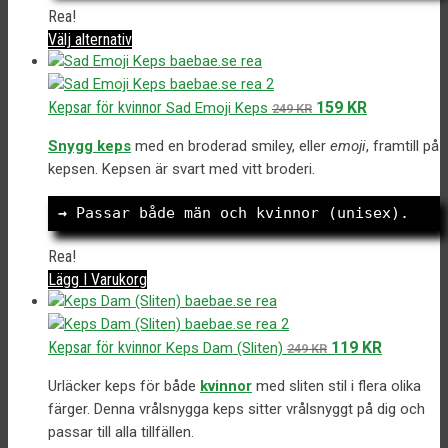
väljas
Rea!
på
Den
Välj alternativ
produktsidan
här
produkten
har
Det
Det
Kepsar för kvinnor
159
KR
Sad Emoji Keps
249
KR
flera
ursprungliga
nuvarande
varianter.
Snygg keps
med en broderad smiley, eller
emoji
, framtill på
priset
priset
De
kepsen. Kepsen är svart med vitt broderi.
var:
är:
olika
249 kr.
159 kr.
alternativen
→
 Passar både män och kvinnor (unisex).
kan
väljas
Rea!
på
Lägg I Varukorg
produktsidan
Det
Det
Kepsar för kvinnor
119
KR
Keps Dam (Sliten)
249
KR
ursprungliga
nuvarand
Urläcker keps för både
kvinnor
med sliten stil i flera olika
priset
priset
färger. Denna vrålsnygga keps sitter vrålsnyggt på dig och
var:
är:
passar till alla tillfällen.
249 kr.
119 kr.