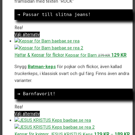
framsidan med texten “ROCK”
329 kr.
179 kr.
→
 Passar till slitna jeans!
Rea!
Den
Välj alternativ
här
produkten
har
Det
Det
Hattar & Kepsar för flickor
129
KR
Kepsar för Barn
279
KR
flera
ursprungliga
nuv
varianter.
Snygg
Batman-keps
för pojkar och flickor, även kallad
priset
pris
De
truckerkeps
, i klassisk svart och gul färg. Finns även andra
var:
är:
olika
varianter.
279 kr.
129 
alternativen
kan
→
 Barnfavorit!
väljas
på
Rea!
produktsidan
Den
Välj alternativ
här
produkten
har
Kepsar för kvinnor
129
KR
189
KR
JESUS KRISTUS Keps
–