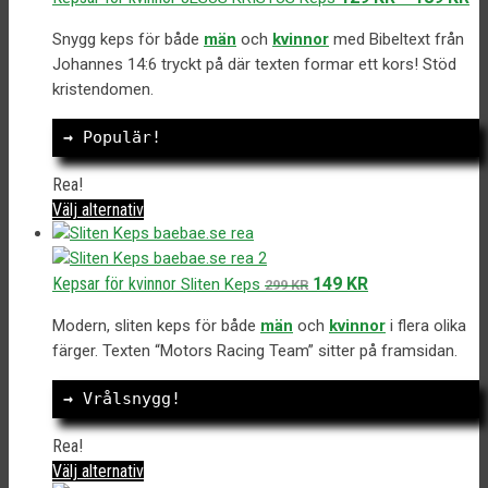
flera
varianter.
Snygg keps för både
män
och
kvinnor
med Bibeltext från
De
Johannes 14:6 tryckt på där texten formar ett kors! Stöd
olika
kristendomen.
alternativen
kan
→
 Populär!
väljas
på
Rea!
produktsidan
Den
Välj alternativ
här
produkten
har
Det
Det
Kepsar för kvinnor
149
KR
Sliten Keps
299
KR
flera
ursprungliga
nuvarande
varianter.
Modern, sliten keps för både
män
och
kvinnor
i flera olika
priset
priset
De
färger. Texten “Motors Racing Team” sitter på framsidan.
var:
är:
olika
299 kr.
149 kr.
alternativen
→
 Vrålsnygg!
kan
väljas
Rea!
på
Den
Välj alternativ
produktsidan