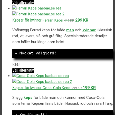
Den
Välj alternativ
här
produkten
har
Det
Det
Kepsar för kvinnor
299
KR
Ferrari Keps
449
KR
flera
ursprungliga
nuvarande
varianter.
Vrålsnygg Ferrari keps för både
män
och
kvinnor
i klassisk
priset
priset
De
röd, vit, svart, blå och grå färg! Specialbroderade detaljer
var:
är:
olika
som håller hur länge som helst.
449 kr.
299 kr.
alternativen
kan
→
 Mycket välgjord!
väljas
på
Rea!
produktsidan
Den
Välj alternativ
här
produkten
har
Det
Det
Kepsar för kvinnor
199
KR
Coca-Cola Keps
299
KR
flera
ursprungliga
nuvarande
varianter.
Snygg
keps
för både män och kvinnor med Coca-Cola
priset
priset
De
som tema. Kepsen finns både i klassisk röd och i svart färg.
var:
är:
olika
299 kr.
199 kr.
alternativen
→
 Kundfavorit!