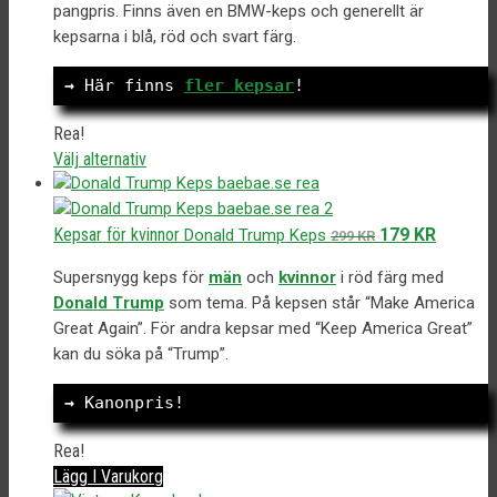
De
pangpris. Finns även en BMW-keps och generellt är
var:
är:
olika
kepsarna i blå, röd och svart färg.
299 kr.
179 kr.
alternativen
kan
→
 Här finns 
fler kepsar
!
väljas
på
Rea!
produktsidan
Den
Välj alternativ
här
produkten
har
Det
Det
Kepsar för kvinnor
179
KR
Donald Trump Keps
299
KR
flera
ursprungliga
nuvaran
varianter.
Supersnygg keps för
män
och
kvinnor
i röd färg med
priset
priset
De
Donald Trump
som tema. På kepsen står “Make America
var:
är:
olika
Great Again”. För andra kepsar med “Keep America Great”
299 kr.
179 kr.
alternativen
kan du söka på “Trump”.
kan
väljas
→
 Kanonpris!
på
produktsidan
Rea!
Lägg I Varukorg