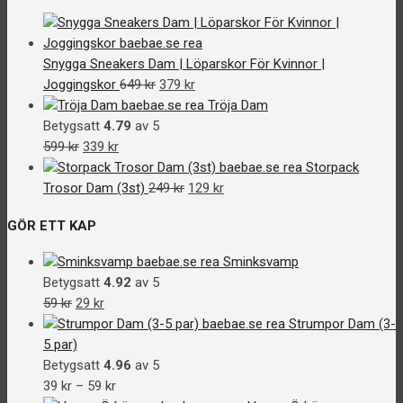
var:
är:
249 kr.
129 kr.
Snygga Sneakers Dam | Löparskor För Kvinnor |
Det
Det
Joggingskor
649
kr
379
kr
ursprungliga
nuvarande
Tröja Dam
priset
priset
Betygsatt
4.79
av 5
Det
Det
var:
är:
599
kr
339
kr
ursprungliga
nuvarande
649 kr.
379 kr.
Storpack
priset
priset
Det
Det
Trosor Dam (3st)
249
kr
129
kr
var:
är:
ursprungliga
nuvarande
GÖR ETT KAP
599 kr.
339 kr.
priset
priset
var:
är:
Sminksvamp
249 kr.
129 kr.
Betygsatt
4.92
av 5
Det
Det
59
kr
29
kr
ursprungliga
nuvarande
Strumpor Dam (3-
priset
priset
5 par)
var:
är:
Betygsatt
4.96
av 5
59 kr.
29 kr.
39
kr
–
59
kr