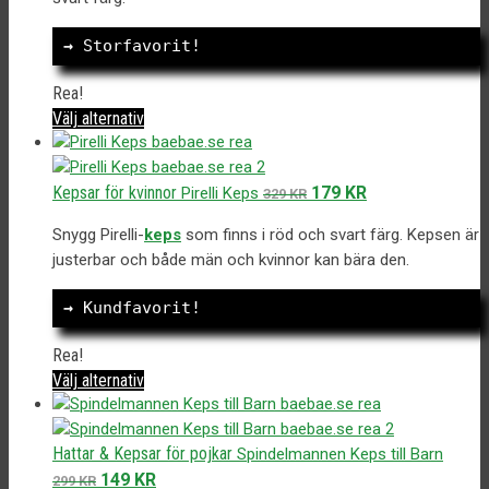
329 kr.
149 kr.
→
 Storfavorit!
Rea!
Den
Välj alternativ
här
produkten
har
Det
Det
Kepsar för kvinnor
179
KR
Pirelli Keps
329
KR
flera
ursprungliga
nuvarande
varianter.
Snygg Pirelli-
keps
som finns i röd och svart färg. Kepsen är
priset
priset
De
justerbar och både män och kvinnor kan bära den.
var:
är:
olika
329 kr.
179 kr.
alternativen
→
 Kundfavorit!
kan
väljas
Rea!
på
Den
Välj alternativ
produktsidan
här
produkten
har
Hattar & Kepsar för pojkar
Spindelmannen Keps till Barn
flera
Det
Det
149
KR
299
KR