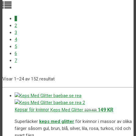
1
2
3
4
5
6
7
Visar 1–24 av 152 resultat
Det
Det
Kepsar för kvinnor
149
KR
Keps Med Glitter
329
KR
ursprungliga
nuvarande
Superläcker
keps med glitter
för kvinnor i massor av olika
priset
priset
färger såsom gul, brun, blå, silver, lila, rosa, turkos, röd och
var:
är:
svart färg.