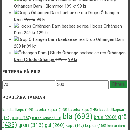
Det
Det
Örhängen Dam | Blommor
199
kr
99
kr
ursprungliga
nuvarande
Drops Örhängen
Det
Det
priset
priset
Dam
199
kr
99
kr
ursprungliga
nuvarande
var:
är:
Hoops Örhängen
priset
Det
priset
Det
199 kr.
99 kr.
Dam
249
kr
129
kr
var:
ursprungliga
är:
nuvarande
Drop Örhängen Dam
Det
Det
199 kr.
priset
99 kr.
priset
209
kr
99
kr
ursprungliga
nuvarande
var:
är:
Örhängen
priset
priset
249 kr.
129 kr.
Det
Det
Dam | Studs Örhänge
199
kr
99
kr
var:
är:
ursprungliga
nuvarande
FILTRERA PÅ PRIS
209 kr.
99 kr.
priset
priset
var:
är:
Min
Max
Filtrera
199 kr.
99 kr.
pris
pris
POPULÄRA TAGGAR
baseballkeps
(149)
baseballkepsar
(148)
basebollkeps
(148)
basebollkepsar
blå
(693)
grå
brun
(260)
beige
(167)
(149)
billiga kepsar
(134)
(433)
grön
(313)
gul
(260)
keps
(167)
kepsar
(168)
kepsar dam