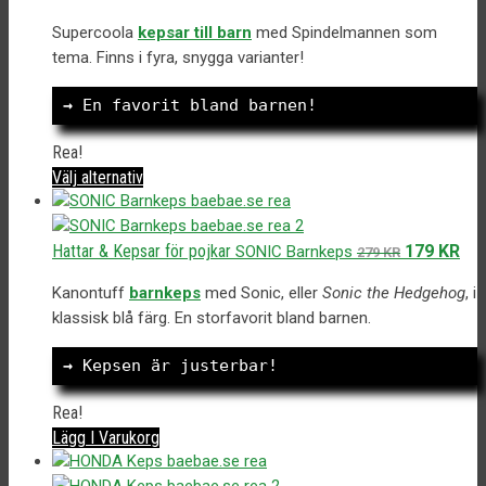
varianter.
ursprungliga
nuvarande
De
Supercoola
kepsar till barn
med Spindelmannen som
priset
priset
olika
tema. Finns i fyra, snygga varianter!
var:
är:
alternativen
299 kr.
149 kr.
kan
→
 En favorit bland barnen!
väljas
på
Rea!
produktsidan
Den
Välj alternativ
här
produkten
har
Det
Det
Hattar & Kepsar för pojkar
179
KR
SONIC Barnkeps
279
KR
flera
ursprunglig
nuv
varianter.
Kanontuff
barnkeps
med Sonic, eller
Sonic the Hedgehog
, i
priset
pris
De
klassisk blå färg. En storfavorit bland barnen.
var:
är:
olika
279 kr.
179 
alternativen
→
 Kepsen är justerbar!
kan
väljas
Rea!
på
Lägg I Varukorg
produktsidan