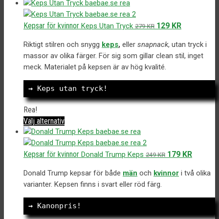
här
produkten
har
Det
Det
Kepsar för kvinnor
129
KR
Keps Utan Tryck
279
KR
flera
ursprungliga
nuvarande
varianter.
Riktigt stilren och snygg
keps
,
eller
snapnack
, utan tryck i
priset
priset
De
massor av olika färger. För sig som gillar clean stil, inget
var:
är:
olika
meck. Materialet på kepsen är av hög kvalité.
279 kr.
129 kr.
alternativen
kan
→
 Keps utan tryck!
väljas
på
Rea!
produktsidan
Den
Välj alternativ
här
produkten
har
Det
Det
Kepsar för kvinnor
179
KR
Donald Trump Keps
249
KR
flera
ursprungliga
nuvaran
varianter.
Donald Trump kepsar för både
män
och
kvinnor
i två olika
priset
priset
De
varianter. Kepsen finns i svart eller röd färg.
var:
är:
olika
249 kr.
179 kr.
alternativen
→
 Kanonpris!
kan