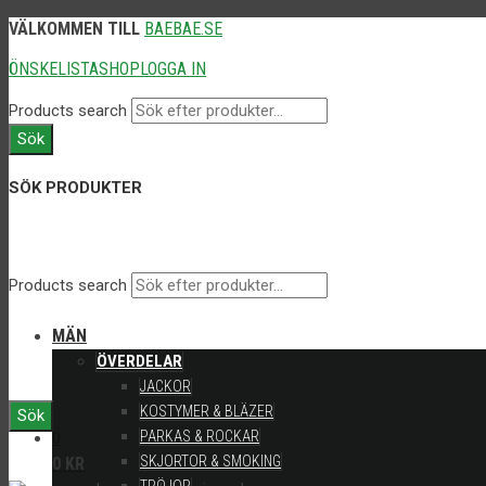
VÄLKOMMEN TILL
BAEBAE.SE
ÖNSKELISTA
SHOP
LOGGA IN
Products search
Sök
SÖK PRODUKTER
Products search
MÄN
ÖVERDELAR
JACKOR
KOSTYMER & BLÄZER
Sök
PARKAS & ROCKAR
0
SKJORTOR & SMOKING
0
KR
TRÖJOR