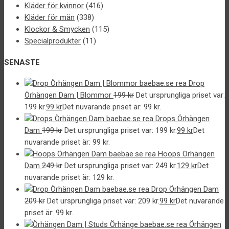
Kläder för kvinnor
(416)
Kläder för män
(338)
Klockor & Smycken
(115)
Specialprodukter
(11)
SENASTE
Drop
Örhängen Dam | Blommor
199
kr
Det ursprungliga priset var:
199 kr.
99
kr
Det nuvarande priset är: 99 kr.
Drops Örhängen
Dam
199
kr
Det ursprungliga priset var: 199 kr.
99
kr
Det
nuvarande priset är: 99 kr.
Hoops Örhängen
Dam
249
kr
Det ursprungliga priset var: 249 kr.
129
kr
Det
nuvarande priset är: 129 kr.
Drop Örhängen Dam
209
kr
Det ursprungliga priset var: 209 kr.
99
kr
Det nuvarande
priset är: 99 kr.
Örhängen