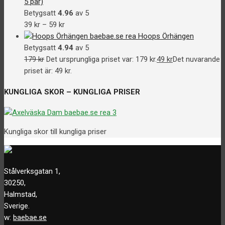
5 par)
Betygsatt
4.96
av 5
39
kr
–
59
kr
Hoops Örhängen
Betygsatt
4.94
av 5
179
kr
Det ursprungliga priset var: 179 kr.
49
kr
Det nuvarande
priset är: 49 kr.
KUNGLIGA SKOR – KUNGLIGA PRISER
Kungliga skor till kungliga priser
Stålverksgatan 1,
30250,
Halmstad,
Sverige.
w:
baebae.se