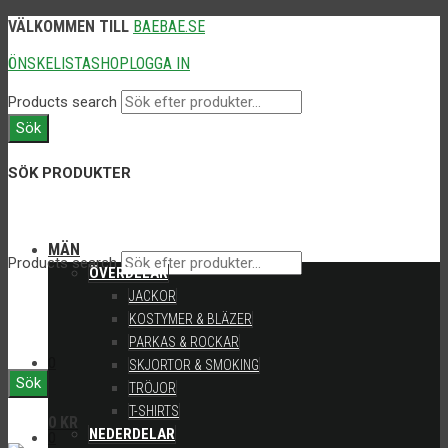
VÄLKOMMEN TILL
BAEBAE.SE
ÖNSKELISTA
SHOP
LOGGA IN
Products search
Sök
SÖK PRODUKTER
MÄN
Products search
ÖVERDELAR
JACKOR
KOSTYMER & BLÄZER
PARKAS & ROCKAR
0
SKJORTOR & SMOKING
Sök
TRÖJOR
T-SHIRTS
0
KR
NEDERDELAR
0