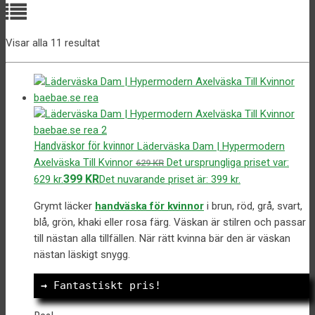
Visar alla 11 resultat
Handväskor för kvinnor
Läderväska Dam | Hypermodern
Axelväska Till Kvinnor
Det ursprungliga priset var:
629
KR
399
KR
629 kr.
Det nuvarande priset är: 399 kr.
Grymt läcker
handväska för kvinnor
i brun, röd, grå, svart,
blå, grön, khaki eller rosa färg. Väskan är stilren och passar
till nästan alla tillfällen. När rätt kvinna bär den är väskan
nästan läskigt snygg.
→
 Fantastiskt pris!