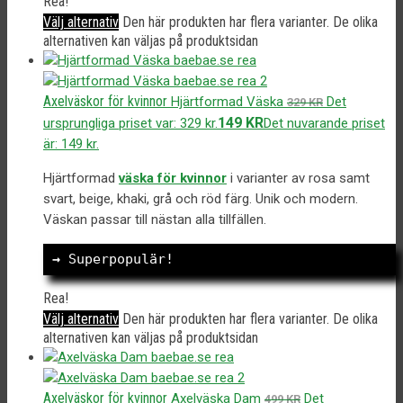
Rea!
Välj alternativ
Den här produkten har flera varianter. De olika
alternativen kan väljas på produktsidan
Axelväskor för kvinnor
Hjärtformad Väska
Det
329
KR
149
KR
ursprungliga priset var: 329 kr.
Det nuvarande priset
är: 149 kr.
Hjärtformad
väska för kvinnor
i varianter av rosa samt
svart, beige, khaki, grå och röd färg. Unik och modern.
Väskan passar till nästan alla tillfällen.
→
 Superpopulär!
Rea!
Välj alternativ
Den här produkten har flera varianter. De olika
alternativen kan väljas på produktsidan
Axelväskor för kvinnor
Axelväska Dam
Det
499
KR