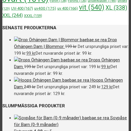
underkläder
(146)
t-shirt
(138)
t-shirts
(136)
unisex
vit
(540)
XL
(338)
uv400
(175)
UV-400
(167)
uv 400
(166)
(129)
XXL
(244)
XXXL
(159)
SENASTE PRODUKTERNA
Drop
Örhängen Dam | Blommor
199
kr
Det ursprungliga priset var:
199 kr.
99
kr
Det nuvarande priset är: 99 kr.
Drops Örhängen
Dam
199
kr
Det ursprungliga priset var: 199 kr.
99
kr
Det
nuvarande priset är: 99 kr.
Hoops Örhängen
Dam
249
kr
Det ursprungliga priset var: 249 kr.
129
kr
Det
nuvarande priset är: 129 kr.
SLUMPMÄSSIGA PRODUKTER
Sovpåse
för Barn (0-9 månader)