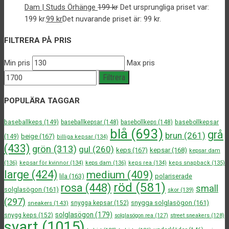
Dam | Studs Örhänge
199
kr
Det ursprungliga priset var:
199 kr.
99
kr
Det nuvarande priset är: 99 kr.
FILTRERA PÅ PRIS
Min pris
Max pris
Filtrera
POPULÄRA TAGGAR
baseballkeps
(149)
baseballkepsar
(148)
basebollkeps
(148)
basebollkepsar
blå
(693)
grå
brun
(261)
beige
(167)
(149)
billiga kepsar
(134)
(433)
grön
(313)
gul
(260)
keps
(167)
kepsar
(168)
kepsar dam
(136)
kepsar för kvinnor
(134)
keps dam
(136)
keps rea
(134)
keps snapback
(135)
large
(424)
medium
(409)
lila
(163)
polariserade
röd
(581)
rosa
(448)
small
solglasögon
(161)
skor
(139)
(297)
snygga solglasögon
(161)
sneakers
(143)
snygga kepsar
(152)
solglasögon
(179)
snygg keps
(152)
solglasögon rea
(127)
street sneakers
(128)
svart
(1015)