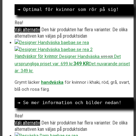
→
 Optimal för kvinnor som rör på sig!
Rea!
Välj alternativ
Den här produkten har flera varianter. De olika
alternativen kan väljas på produktsidan
Handväskor för kvinnor
Designer Handväska
Det
699
KR
349
KR
ursprungliga priset var: 699 kr.
Det nuvarande priset
är: 349 kr.
Grymt läcker
handväska
för kvinnor i khaki, röd, grå, svart,
blå och rosa färg.
→
 Se mer information och bilder nedan!
Rea!
Välj alternativ
Den här produkten har flera varianter. De olika
alternativen kan väljas på produktsidan