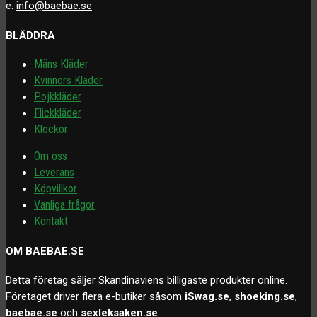
e:
info@baebae.se
BLÄDDRA
Mäns Kläder
Kvinnors Kläder
Pojkkläder
Flickkläder
Klockor
Om oss
Leverans
Köpvillkor
Vanliga frågor
Kontakt
OM BAEBAE.SE
Detta företag säljer Skandinaviens billigaste produkter online.
Företaget driver flera e-butiker såsom
iSwag.se
,
shoeking.se
,
baebae.se
och
sexleksaken.se
.