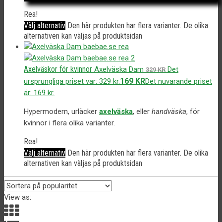
Rea!
Välj alternativ
Den här produkten har flera varianter. De olika
alternativen kan väljas på produktsidan
Axelväskor för kvinnor
Axelväska Dam
Det
329
KR
169
KR
ursprungliga priset var: 329 kr.
Det nuvarande priset
är: 169 kr.
Hypermodern, urläcker
axelväska
, eller
handväska
, för
kvinnor i flera olika varianter.
Rea!
Välj alternativ
Den här produkten har flera varianter. De olika
alternativen kan väljas på produktsidan
View as: