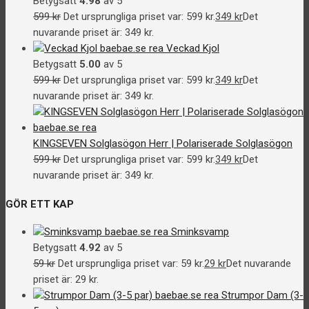
Betygsatt
4.98
av 5
599
kr
Det ursprungliga priset var: 599 kr.
349
kr
Det
nuvarande priset är: 349 kr.
Veckad Kjol
Betygsatt
5.00
av 5
599
kr
Det ursprungliga priset var: 599 kr.
349
kr
Det
nuvarande priset är: 349 kr.
KINGSEVEN Solglasögon Herr | Polariserade Solglasögon
599
kr
Det ursprungliga priset var: 599 kr.
349
kr
Det
nuvarande priset är: 349 kr.
GÖR ETT KAP
Sminksvamp
Betygsatt
4.92
av 5
59
kr
Det ursprungliga priset var: 59 kr.
29
kr
Det nuvarande
priset är: 29 kr.
Strumpor Dam (3-