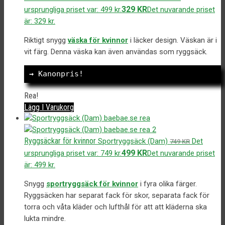
329
KR
ursprungliga priset var: 499 kr.
Det nuvarande priset
är: 329 kr.
Riktigt snygg
väska för kvinnor
i läcker design. Väskan är i
vit färg. Denna väska kan även användas som ryggsäck.
→
 Kanonpris!
Rea!
Lägg I Varukorg
Ryggsäckar för kvinnor
Sportryggsäck (Dam)
Det
749
KR
499
KR
ursprungliga priset var: 749 kr.
Det nuvarande priset
är: 499 kr.
Snygg
sportryggsäck för kvinnor
i fyra olika färger.
Ryggsäcken har separat fack för skor, separata fack för
torra och våta kläder och lufthål för att att kläderna ska
lukta mindre.