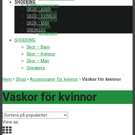
SHOEKING
Kärlekssmycken
SKOR – BARN
Armband
SKOR – KVINNOR
Halsband
SKOR – MÄN
Ringar
SNEAKERS
Örhängen
SHOEKING
Skor – Barn
Skor – Kvinnor
Skor – Män
Sneakers
Hem
Shop
Accessoarer för kvinnor
Väskor för kvinnor
Väskor för kvinnor
View as: