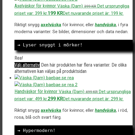
Axelväskor för kvinnor
Väska (Dam)
Det ursprungliga
399
KR
199
KR
priset var: 399 kr.
Det nuvarande priset är: 199 kr.
Riktigt snygg
axelväska
för kvinnor, eller
handv
äska
, i fyra
moderna varianter. Se bilder, dimensioner och data nedan.
→
 Lyser snyggt i mörker!
Rea!
Välj alternativ
Den här produkten har flera varianter. De olika
alternativen kan väljas på produktsidan
Handväskor för kvinnor
Väska (Dam)
Det ursprungliga
499
KR
299
KR
priset var: 499 kr.
Det nuvarande priset är: 299 kr.
Riktigt snygg
axelväska
för kvinnor, eller
handv
äska
, i röd,
rosa, blå och svart färg.
→
 Hypermodern!