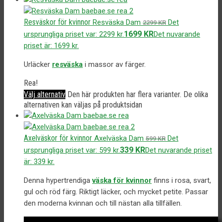
Resväskor för kvinnor
Resväska Dam
Det
2299
KR
1699
KR
ursprungliga priset var: 2299 kr.
Det nuvarande
priset är: 1699 kr.
Urläcker
resväska
i massor av färger.
Rea!
Välj alternativ
Den här produkten har flera varianter. De olika
alternativen kan väljas på produktsidan
Axelväskor för kvinnor
Axelväska Dam
Det
599
KR
339
KR
ursprungliga priset var: 599 kr.
Det nuvarande priset
är: 339 kr.
Denna hypertrendiga
väska för kvinnor
finns i rosa, svart,
gul och röd färg. Riktigt läcker, och mycket petite. Passar
den moderna kvinnan och till nästan alla tillfällen.