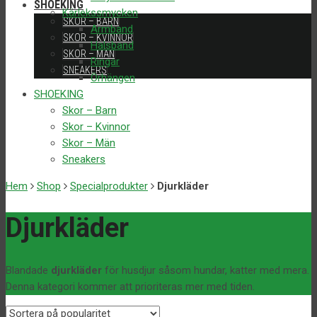
SHOEKING
Kärlekssmycken
SKOR – BARN
Armband
SKOR – KVINNOR
Halsband
SKOR – MÄN
Ringar
SNEAKERS
Örhängen
SHOEKING
Skor – Barn
Skor – Kvinnor
Skor – Män
Sneakers
Hem
Shop
Specialprodukter
Djurkläder
Djurkläder
Blandade
djurkläder
för husdjur såsom hundar, katter med mera.
Denna kategori kommer att prioriteras mer med tiden.