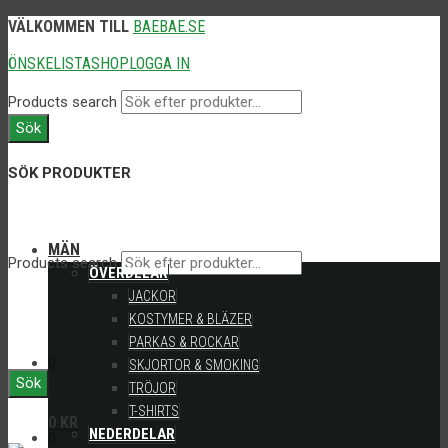
VÄLKOMMEN TILL
BAEBAE.SE
ÖNSKELISTA
SHOP
LOGGA IN
Products search
Sök
SÖK PRODUKTER
MÄN
Products search
ÖVERDELAR
JACKOR
KOSTYMER & BLÄZER
PARKAS & ROCKAR
0
SKJORTOR & SMOKING
Sök
TRÖJOR
T-SHIRTS
0
KR
NEDERDELAR
0