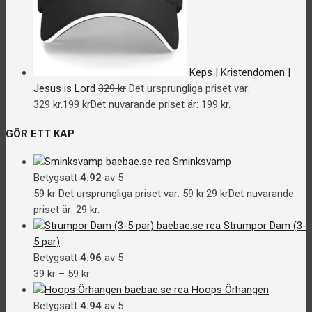
Keps | Kristendomen |
Jesus is Lord
329
kr
Det ursprungliga priset var:
329 kr.
199
kr
Det nuvarande priset är: 199 kr.
GÖR ETT KAP
Sminksvamp
Betygsatt
4.92
av 5
59
kr
Det ursprungliga priset var: 59 kr.
29
kr
Det nuvarande
priset är: 29 kr.
Strumpor Dam (3-
5 par)
Betygsatt
4.96
av 5
39
kr
–
59
kr
Hoops Örhängen
Betygsatt
4.94
av 5