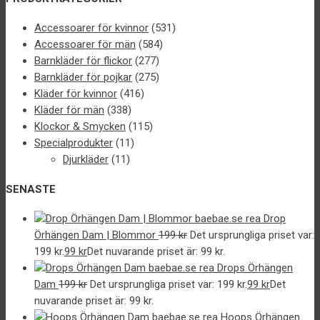
Accessoarer för kvinnor
(531)
Accessoarer för män
(584)
Barnkläder för flickor
(277)
Barnkläder för pojkar
(275)
Kläder för kvinnor
(416)
Kläder för män
(338)
Klockor & Smycken
(115)
Specialprodukter
(11)
Djurkläder
(11)
SENASTE
Drop
Örhängen Dam | Blommor
199
kr
Det ursprungliga priset var:
199 kr.
99
kr
Det nuvarande priset är: 99 kr.
Drops Örhängen
Dam
199
kr
Det ursprungliga priset var: 199 kr.
99
kr
Det
nuvarande priset är: 99 kr.
Hoops Örhängen