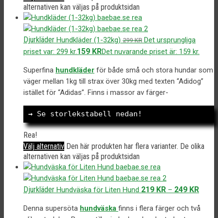
alternativen kan väljas på produktsidan
Djurkläder
Hundkläder (1-32kg)
Det ursprungliga
299
KR
159
KR
priset var: 299 kr.
Det nuvarande priset är: 159 kr.
Superfina
hundkläder
för både små och stora hundar som
väger mellan 1kg till strax över 30kg med texten “Adidog”
istället för “Adidas”. Finns i massor av färger-
→
 Se storlekstabell nedan!
Rea!
Välj alternativ
Den här produkten har flera varianter. De olika
alternativen kan väljas på produktsidan
Djurkläder
219
KR
249
KR
Hundväska för Liten Hund
–
Denna supersöta
hundväska
finns i flera färger och två