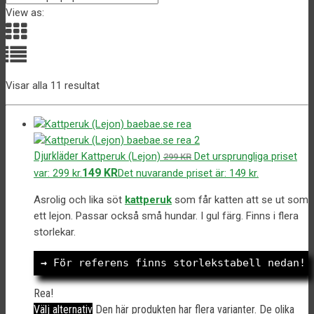
View as:
Visar alla 11 resultat
Djurkläder
Kattperuk (Lejon)
Det ursprungliga priset
299
KR
149
KR
var: 299 kr.
Det nuvarande priset är: 149 kr.
Asrolig och lika söt
kattperuk
som får katten att se ut som
ett lejon. Passar också små hundar. I gul färg. Finns i flera
storlekar.
→
 För referens finns storlekstabell nedan!
Rea!
Välj alternativ
Den här produkten har flera varianter. De olika