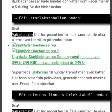
djurkläder passar både hundar och katter som väger mellan
0,5 till 6kg. Se fler bilder nedan.
→
 Följ storlekstabellen nedan!
Rea!
Välj alternativ
Den här produkten har flera varianter. De olika
alternativen kan väljas på produktsidan
Djurkläder
Djurkläder
Det ursprungliga priset var:
399
KR
249
KR
399 kr.
Det nuvarande priset är: 249 kr.
Superroliga
utstyrslar
till hundar främst men även katter.
Här finns alltid från poliskläder, generalkläder och mycket
mer. Finns i flera storlekar.
→
 För referens finns storlekstabell nedan!
Rea!
Välj alternativ
Den här produkten har flera varianter. De olika