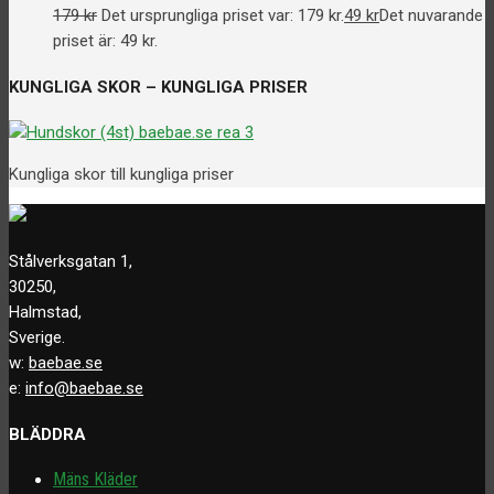
179
kr
Det ursprungliga priset var: 179 kr.
49
kr
Det nuvarande
priset är: 49 kr.
KUNGLIGA SKOR – KUNGLIGA PRISER
Kungliga skor till kungliga priser
Stålverksgatan 1,
30250,
Halmstad,
Sverige.
w:
baebae.se
e:
info@baebae.se
BLÄDDRA
Mäns Kläder