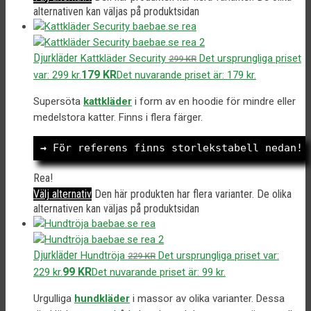
alternativen kan väljas på produktsidan
Djurkläder
Kattkläder Security
Det ursprungliga priset
299
KR
179
KR
var: 299 kr.
Det nuvarande priset är: 179 kr.
Supersöta
kattkläder
i form av en hoodie för mindre eller
medelstora katter. Finns i flera färger.
→
 För referens finns storlekstabell nedan!
Rea!
Välj alternativ
Den här produkten har flera varianter. De olika
alternativen kan väljas på produktsidan
Djurkläder
Hundtröja
Det ursprungliga priset var:
229
KR
99
KR
229 kr.
Det nuvarande priset är: 99 kr.
Urgulliga
hundkläder
i massor av olika varianter. Dessa