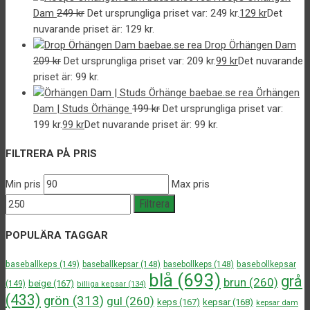
Dam
249
kr
Det ursprungliga priset var: 249 kr.
129
kr
Det
nuvarande priset är: 129 kr.
Drop Örhängen Dam
209
kr
Det ursprungliga priset var: 209 kr.
99
kr
Det nuvarande
priset är: 99 kr.
Örhängen
Dam | Studs Örhänge
199
kr
Det ursprungliga priset var:
199 kr.
99
kr
Det nuvarande priset är: 99 kr.
FILTRERA PÅ PRIS
Min pris
Max pris
Filtrera
POPULÄRA TAGGAR
baseballkeps
(149)
baseballkepsar
(148)
basebollkeps
(148)
basebollkepsar
blå
(693)
grå
brun
(260)
beige
(167)
(149)
billiga kepsar
(134)
(433)
grön
(313)
gul
(260)
keps
(167)
kepsar
(168)
kepsar dam