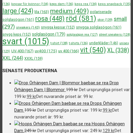
(136)
kepsar för kvinnor
(134)
keps dam
(136)
keps rea
(134)
keps snapback
(135)
large
(424)
medium
(409)
lila
(163)
polariserade
röd
(581)
rosa
(448)
small
solglasögon
(161)
skor
(139)
(297)
snygga solglasögon
(161)
sneakers
(143)
snygga kepsar
(152)
solglasögon
(179)
snygg keps
(152)
solglasögon rea
(127)
street sneakers
(128)
svart
(1015)
underkläder
(146)
t-shirt
(138)
t-shirts
(136)
unisex
vit
(540)
XL
(338)
uv400
(175)
UV-400
(167)
uv 400
(166)
(129)
XXL
(244)
XXXL
(159)
SENASTE PRODUKTERNA
Drop
Örhängen Dam | Blommor
199
kr
Det ursprungliga priset var:
199 kr.
99
kr
Det nuvarande priset är: 99 kr.
Drops Örhängen
Dam
199
kr
Det ursprungliga priset var: 199 kr.
99
kr
Det
nuvarande priset är: 99 kr.
Hoops Örhängen
Dam
249
kr
Det ursprungliga priset var: 249 kr.
129
kr
Det