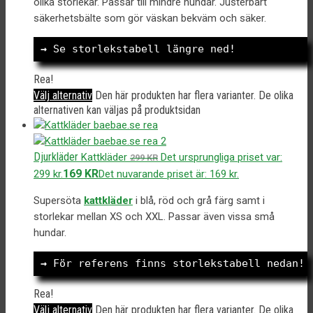
olika storlekar. Passar till mindre hundar. Justerbart
säkerhetsbälte som gör väskan bekväm och säker.
→
 Se storlekstabell längre ned!
Rea!
Välj alternativ
Den här produkten har flera varianter. De olika
alternativen kan väljas på produktsidan
Djurkläder
Kattkläder
Det ursprungliga priset var:
299
KR
169
KR
299 kr.
Det nuvarande priset är: 169 kr.
Supersöta
kattkläder
i blå, röd och grå färg samt i
storlekar mellan XS och XXL. Passar även vissa små
hundar.
→
 För referens finns storlekstabell nedan!
Rea!
Välj alternativ
Den här produkten har flera varianter. De olika