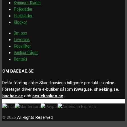
Kvinnors Kläder
Pojkkläder
Flickkläder
Klockor
Om oss
Leverans
Köpvillkor
Vanliga frågor
Kontakt
OM BAEBAE.SE
Detta företag säljer Skandinaviens billigaste produkter online.
Företaget driver flera e-butiker såsom
iSwag.se
,
shoeking.se
,
baebae.se
och
sexleksaken.se
.
© 2026
All Rights Reserved