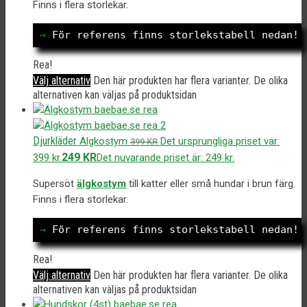
Finns i flera storlekar.
→
 För referens finns storlekstabell nedan!
Rea!
Välj alternativ
Den här produkten har flera varianter. De olika
alternativen kan väljas på produktsidan
Djurkläder
Älgkostym
Det ursprungliga priset var:
399
KR
249
KR
399 kr.
Det nuvarande priset är: 249 kr.
Supersöt
älgkostym
till katter eller små hundar i brun färg.
Finns i flera storlekar.
→
 För referens finns storlekstabell nedan!
Rea!
Välj alternativ
Den här produkten har flera varianter. De olika
alternativen kan väljas på produktsidan