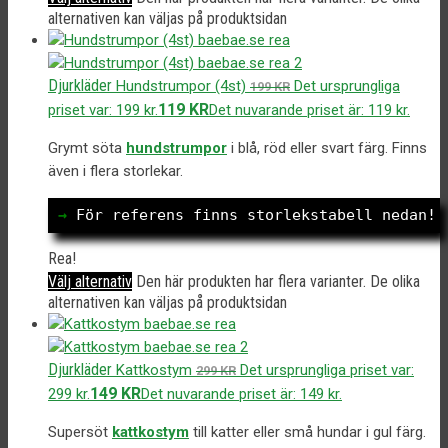
alternativen kan väljas på produktsidan
Djurkläder
Hundstrumpor (4st)
Det ursprungliga
199
KR
119
KR
priset var: 199 kr.
Det nuvarande priset är: 119 kr.
Grymt söta
hundstrumpor
i blå, röd eller svart färg. Finns
även i flera storlekar.
→
 För referens finns storlekstabell nedan!
Rea!
Välj alternativ
Den här produkten har flera varianter. De olika
alternativen kan väljas på produktsidan
Djurkläder
Kattkostym
Det ursprungliga priset var:
299
KR
149
KR
299 kr.
Det nuvarande priset är: 149 kr.
Supersöt
kattkostym
till katter eller små hundar i gul färg.